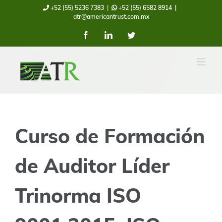
Skip
+52 (55) 5236 7383
|
+52 (55) 6582 8914
|
atr@americantrust.com.mx
to
Facebook
LinkedIn
Twitter
content
Curso de Formación
de Auditor Líder
Trinorma ISO