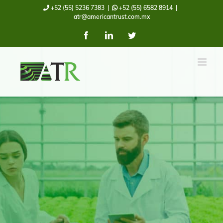
Skip
+52 (55) 5236 7383
|
+52 (55) 6582 8914
|
atr@americantrust.com.mx
to
Facebook
LinkedIn
Twitter
content