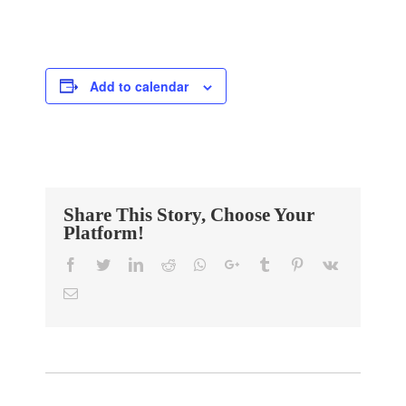
Add to calendar
Share This Story, Choose Your
Platform!
Facebook
Twitter
LinkedIn
Reddit
Whatsapp
Google+
Tumblr
Pinterest
Vk
Email