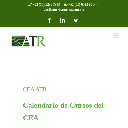
Skip
+52 (55) 5236 7383
|
+52 (55) 6582 8914
|
atr@americantrust.com.mx
to
Facebook
LinkedIn
Twitter
content
CEA ATR
Calendario de Cursos del
CEA