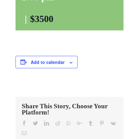
|
$3500
Add to calendar
Share This Story, Choose Your
Platform!
Facebook
Twitter
LinkedIn
Reddit
Whatsapp
Google+
Tumblr
Pinterest
Vk
Email