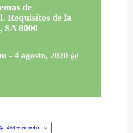
temas de
. Requisitos de la
, SA 8000
am
-
4 agosto, 2020 @
Add to calendar