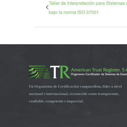
Taller de Interpretación para Sistemas
bajo la norma ISO 37001
Un Organismo de Certificación vanguardista, líder a nivel
nacional e internacional, reconocido como transparente,
confiable, competente e imparcial.