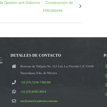
 de Gestión anti Soborno
Construcción de
Indicadores
DETALLES DE CONTACTO
P
Retorno de Tulipán No. 112 Col. La Florida C.P. 53160
Naucalpan, Edo. de México
+52 (55) 5236-7383/84
+52 (55) 6582 8914
atr@americantrust.com.mx