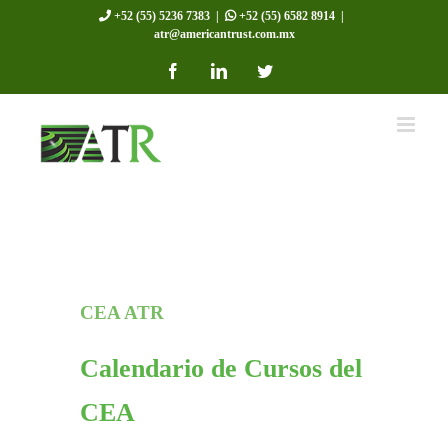
Skip
+52 (55) 5236 7383
|
+52 (55) 6582 8914
|
atr@americantrust.com.mx
to
Facebook
LinkedIn
Twitter
content
CEA ATR
Calendario de Cursos del
CEA