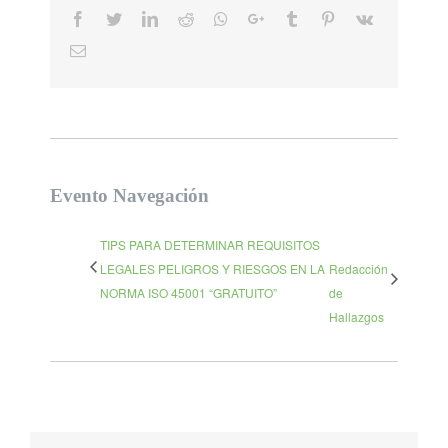
Facebook
Twitter
LinkedIn
Reddit
Whatsapp
Google+
Tumblr
Pinterest
Vk
Email
Evento Navegación
TIPS PARA DETERMINAR REQUISITOS
LEGALES PELIGROS Y RIESGOS EN LA
Redacción
NORMA ISO 45001 “GRATUITO”
de
Hallazgos