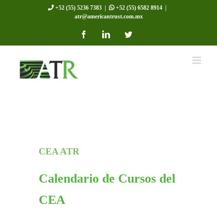
Skip
+52 (55) 5236 7383
|
+52 (55) 6582 8914
|
atr@americantrust.com.mx
to
Facebook
LinkedIn
Twitter
content
CEA ATR
Calendario de Cursos del
CEA