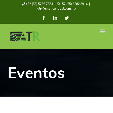
Skip
+52 (55) 5236 7383
|
+52 (55) 6582 8914
|
atr@americantrust.com.mx
to
Facebook
LinkedIn
Twitter
content
Eventos