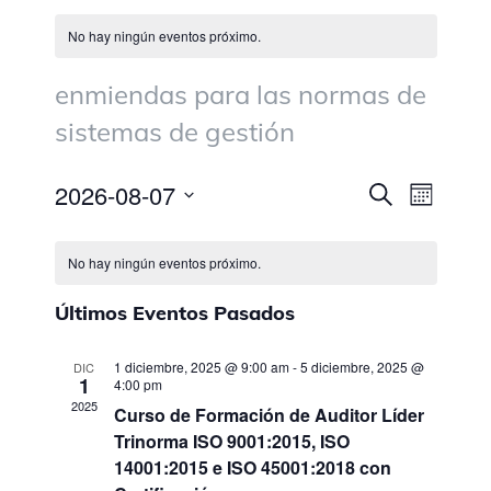
No hay ningún eventos próximo.
enmiendas para las normas de
sistemas de gestión
Búsqued
2026-08-07
Buscar
Navega
Month
y
Seleccionar
de
navegaci
fecha.
No hay ningún eventos próximo.
de
vistas
vistas
Últimos Eventos Pasados
de
de
Eventos
Evento
1 diciembre, 2025 @ 9:00 am
-
5 diciembre, 2025 @
DIC
1
4:00 pm
2025
Curso de Formación de Auditor Líder
Trinorma ISO 9001:2015, ISO
14001:2015 e ISO 45001:2018 con